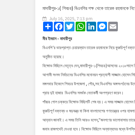
মাদারীপুর-১( শিবচর) বিএনপির পক্ষ থেকে তারেক রহমানকে নিয়ে ক
July 16, 2025, 7:13 pm
Share
Facebook
Twitter
WhatsApp
LinkedIn
Messenger
Email
মীর ইমরান - মাদারীপুর
বিএনপি'র ভারপ্রাপ্ত চেয়ারম্যান তারেক রহমানকে নিয়ে কুরুচিপূর্ণ বক্ত
অনুষ্ঠিত হয়েছে।
বিক্ষোভ মিছিলে নেতৃত্ব দেন,মাদারীপুর-১(শিবচর)আসনের ২০১৮সালে বি
আগামী সংসদ নির্বাচনের বিএনপির মনোনয়ন প্রত্যাশী সাজ্জাদ হোসেন সিদ
মঙ্গলবার বিকেলে শিবচর উপজেলা , পৌর,সহ বিএনপির অঙ্গসংগঠনের উদ্যো
প্রায় দুই হাজার বিএনপির সমর্থক নেতাকর্মী অংশগ্রহণ করেন।
পাঁচ্চর গোল চক্করে বিক্ষোভ মিছিলটি শেষ হয়। এ সময় সাজ্জাদ হোসেন
কুরুচিপূর্ণ বক্তব্য ও ষড়যন্ত্র যা কিনা বাংলাদেশের গণতন্ত্রের ওপর হ
আহ্বান জানাই। এ সময় তিনি আরও বলেন,“জনগণের ভালোবাসায় তারেক
জবাব রাজপথেই দেওয়া হবে। বিক্ষোভ মিছিলে অন্যান্যদের মধ্যে উপস