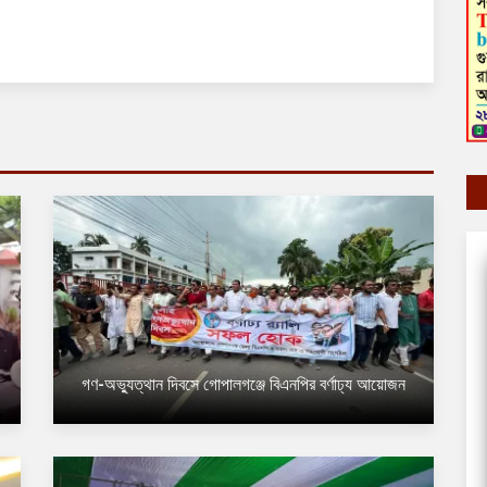
গণ-অভ্যুত্থান দিবসে গোপালগঞ্জে বিএনপির বর্ণাঢ্য আয়োজন