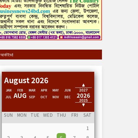
আর্কাইভ!
August 2026
2028
2027
JAN
FEB
MAR
APR
MAY
JUN
AUG
2026
JUL
SEP
OCT
NOV
DEC
2025
2024
SUN
MON
TUE
WED
THU
FRI
SAT
1
2
3
4
5
6
7
8