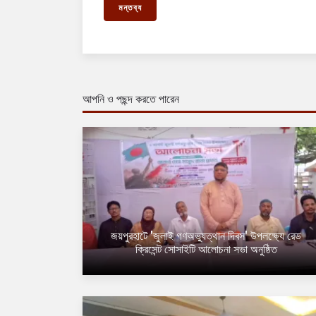
মন্তব্য
আপনি ও পছন্দ করতে পারেন
জয়পুরহাটে 'জুলাই গণঅভ্যুত্থান দিবস' উপলক্ষ্যে রেড
ক্রিসেন্ট সোসাইটি আলোচনা সভা অনুষ্ঠিত