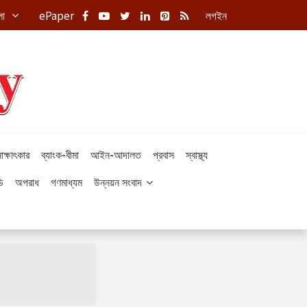
লা
ePaper
লগইন
াক্ষাৎকার
ব্যাংক-বীমা
আইন-আদালত
প্রবাস
স্বাস্থ্য
ি
অপরাধ
গণমাধ্যম
উন্নয়ন সংবাদ