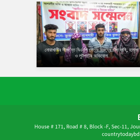
নোয়াখালীর সীমান্তে বিএনপি নেতার বিরুদ্ধে চাঁদা দাবি, হামলা
ও লুটপাটের অভিযোগ
House # 171, Road # 8, Block -F, Sec-11, Jour
countrytodaybd