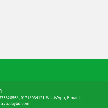
n
 01675826558, 01713034121-Whats'App, E-maill :
ntrytodaybd.com