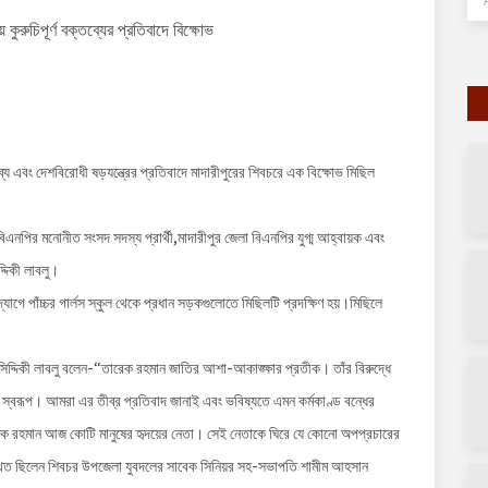
ুরুচিপূর্ণ বক্তব্যের প্রতিবাদে বিক্ষোভ
ব্য এবং দেশবিরোধী ষড়যন্ত্রের প্রতিবাদে মাদারীপুরের শিবচরে এক বিক্ষোভ মিছিল
এনপির মনোনীত সংসদ সদস্য প্রার্থী,মাদারীপুর জেলা বিএনপির যুগ্ম আহ্বায়ক এবং
্দিকী লাবলু।
গে পাঁচ্চর গার্লস স্কুল থেকে প্রধান সড়কগুলোতে মিছিলটি প্রদক্ষিণ হয়।মিছিলে
 সিদ্দিকী লাবলু বলেন-“তারেক রহমান জাতির আশা-আকাঙ্ক্ষার প্রতীক। তাঁর বিরুদ্ধে
ামলা স্বরূপ। আমরা এর তীব্র প্রতিবাদ জানাই এবং ভবিষ্যতে এমন কর্মকাণ্ড বন্ধের
 রহমান আজ কোটি মানুষের হৃদয়ের নেতা। সেই নেতাকে ঘিরে যে কোনো অপপ্রচারের
্থিত ছিলেন শিবচর উপজেলা যুবদলের সাবেক সিনিয়র সহ-সভাপতি শামীম আহসান