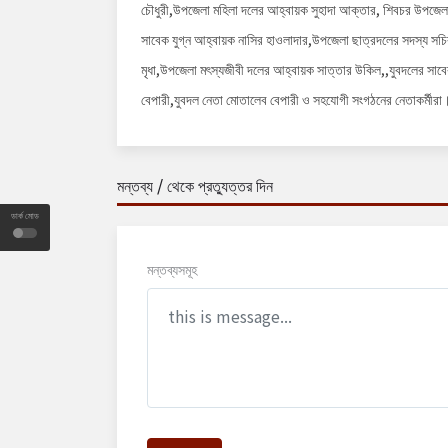
চৌধুরী,উপজেলা মহিলা দলের আহ্বায়ক সুহাদা আক্তার, শিবচর উপজেলা 
সাবেক যুগ্ন আহ্বায়ক নাসির হাওলাদার,উপজেলা ছাত্রদলের সদস্য সচ
মৃধা,উপজেলা মৎস্যজীবী দলের আহ্বায়ক সাত্তার উকিল,,যুবদলের সাবেক
বেপারী,যুবদল নেতা মোতালেব বেপারী ও সহযোগী সংগঠনের নেতাকর্মীরা
মন্তব্য / থেকে প্রত্যুত্তর দিন
ডার্ক মোড
মন্তব্যসমূহ