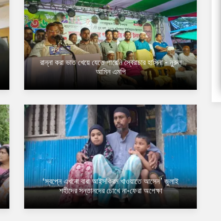
রান্না করা ভাত খেয়ে যেতে পারেনি স্বৈরাচার হাসিনা - নুরুল
আমিন এমপি
‘স্বপ্নে এখনো বাবা আইসক্রিম খাওয়াতে আসেন’ জুলাই
শহীদের সন্তানদের চোখে না-ফেরা অপেক্ষা