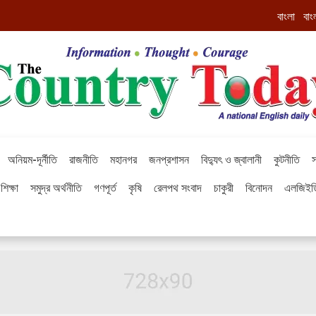
বাংলা
বাং
অনিয়ম-দূর্নীতি
রাজনীতি
মহানগর
জনপ্রশাসন
বিদ্যুৎ ও জ্বালানী
কুটনীতি
স
শিক্ষা
সমুদ্র অর্থনীতি
গণপূর্ত
কৃষি
রেলপথ সংবাদ
চাকুরী
বিনোদন
এলজিইড