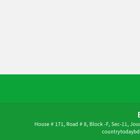
House # 171, Road # 8, Block -F, Sec-11, Jour
countrytodaybd