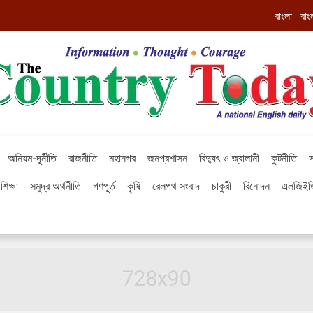
বাংলা
বাং
অনিয়ম-দূর্নীতি
রাজনীতি
মহানগর
জনপ্রশাসন
বিদ্যুৎ ও জ্বালানী
কুটনীতি
স
শিক্ষা
সমুদ্র অর্থনীতি
গণপূর্ত
কৃষি
রেলপথ সংবাদ
চাকুরী
বিনোদন
এলজিইড