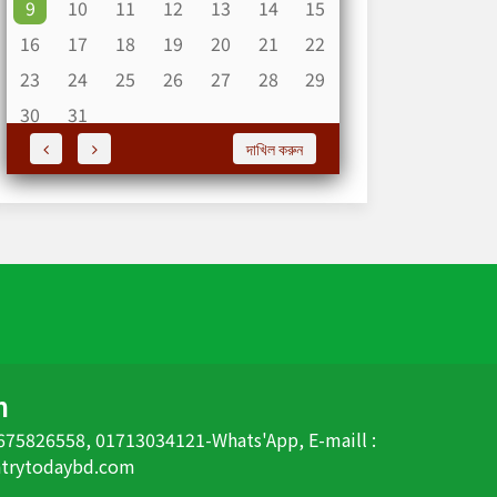
9
10
11
12
13
14
15
16
17
18
19
20
21
22
23
24
25
26
27
28
29
30
31
দাখিল করুন
n
 01675826558, 01713034121-Whats'App, E-maill :
ntrytodaybd.com