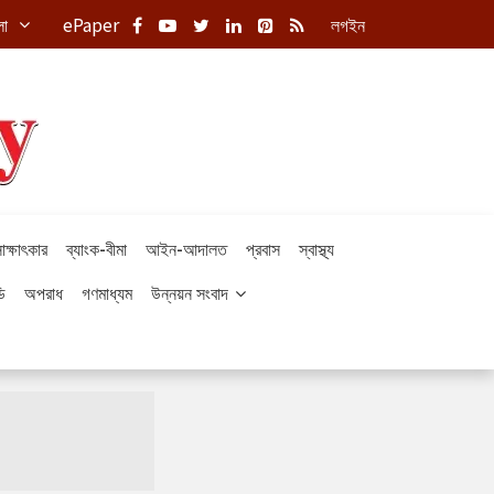
লা
ePaper
লগইন
াক্ষাৎকার
ব্যাংক-বীমা
আইন-আদালত
প্রবাস
স্বাস্থ্য
ি
অপরাধ
গণমাধ্যম
উন্নয়ন সংবাদ