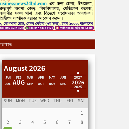
আর্কাইভ!
August 2026
2028
2027
JAN
FEB
MAR
APR
MAY
JUN
AUG
2026
JUL
SEP
OCT
NOV
DEC
2025
2024
SUN
MON
TUE
WED
THU
FRI
SAT
1
2
3
4
5
6
7
8