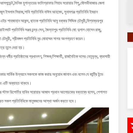
ডিয়া করাসপন্ডেন্ট,দৈনিক যুগান্তরের ফটোগ্রাফার শিহাব সরোয়ার শিপু,মৌলভীবাজার জেলা
জুল ইসলাম সিরাজ,শাবি প্রতিনিধি নাঈম আহমেদ, সুনামগঞ্জ প্রতিনিধি ইমরান
ইচ শাহজাহান আকন্দ, ছাতক প্রতিনিধি আবু বক্কর সিদ্দিক চৌধুরী,বিশ্বম্ভরপুর
ঘাট প্রতিনিধি সঞ্জয় চন্দ্র সেন, জৈন্তাপুর প্রতিনিধি মো: দুলাল হোসেন রাজু,
চৌধুরী, শ্রীমঙ্গল প্রতিনিধি নুর মোহাম্মদ সাগর অংশগ্রহণ করেন।
পত্র তুলে দেয়া হয়।
ন ধর্মীয় প্রতিষ্ঠানের প্রধানগণ, শিক্ষক/শিক্ষার্থী, রাজনৈতিক দলের নেতৃবৃন্ধ, ব্যবসায়ী
িকার সার্বিক উন্নয়নে সকলকে কাজ করার অনুরোধ জানান এবং বলেন যে কান্ট্রি টুডে
এবং এটি অব্যাহত থাকবে।
ন্তরের স্টাফ রিপোর্টার হাবিব সরোয়ার আজাদ প্রধান আলোচকের বক্তব্যে বলেন, পেশাগত
 কর্মরত সকল প্রতিনিধিকে মানুষজনের আস্থা অর্জন করতে হবে।