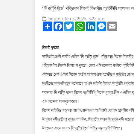
‘দি কান্ট্রি টুডে’ পত্রিকার সিলেট বিভাগীয় প্রতিনিধি সম্মেলন অন
September 8, 2025, 3:22 pm
Share
Facebook
Twitter
WhatsApp
LinkedIn
Messenger
Email
সিলেট ব্যুরো
জাতীয় ইংরেজী জাতীয় দৈনিক ‘দি কান্ট্রি টুডে’ পত্রিকার সিলেট বিভাগ
পত্রিকাটির সিলেট বিভাগের ব্যুরো, জেলা ও উপজেলায় কর্মরত প্রতিন
সোমবার বেলা ৩ টায় সিলেট নগরীর আম্বরখানা ইলেক্ট্রিক সাপ্লাই রোডস
মহসীনের সভাপতিত্বে সম্মেলনে প্রধান অতিথি হিসাবে ভার্চুয়ালি বক্তব্
সম্মেলনে দি কান্ট্রি টুডের বিশেষ প্রতিনিধি,সিলেট ব্যুরো চীফ ও দৈন
এবং সম্মেলন সমন্বয় করেন।
বিশেষ অতিথির বক্তব্য রাখেন,বাংলাদেশ আদিবাসী ফোরাম কেন্দ্রীয় কমিট
উন্নয়ন কর্মী রথীন্দ্র কুমার দাস নিশু, সিলেটের সমাজ উন্নয়ন কর্মী সা
উপজেলা থেকে আগত দি কান্ট্রি টুডে’ পত্রিকার প্রতিনিধিগণ।