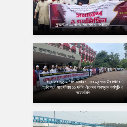
সুন্দরগঞ্জে ১১ দলের সমাবেশ ও গণমিছিল
বিদ্যুতের ভূতুড়ে বিল আদায় ও দ্রব্যমূল্যের ঊর্ধ্বগতির
প্রতিবাদে সাতক্ষীরায় ১১ দলীয় ঐক্যের অবস্থান কর্মসূচি ও
স্মারকলিপি