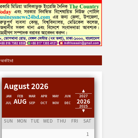
আর্কাইভ!
August 2026
2028
2027
JAN
FEB
MAR
APR
MAY
JUN
AUG
2026
JUL
SEP
OCT
NOV
DEC
2025
2024
SUN
MON
TUE
WED
THU
FRI
SAT
1