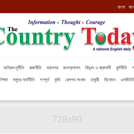
বাংলা
বাং
অনিয়ম-দূর্নীতি
রাজনীতি
মহানগর
জনপ্রশাসন
বিদ্যুৎ ও জ্বালানী
কুটনীতি
স
শিক্ষা
সমুদ্র অর্থনীতি
গণপূর্ত
কৃষি
রেলপথ সংবাদ
চাকুরী
বিনোদন
এলজিইড