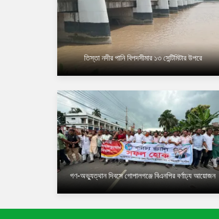
তিস্তা নদীর পানি বিপদসীমার ১৩ সেন্টিমিটার উপরে
গণ-অভ্যুত্থান দিবসে গোপালগঞ্জে বিএনপির বর্ণাঢ্য আয়োজন