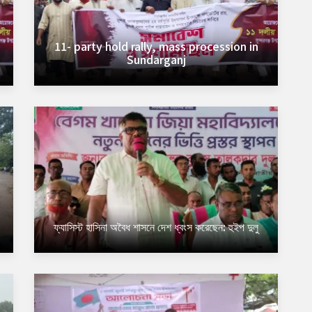
11- party hold rally, mass procession in
Sundarganj
ফ্যাসিস্ট হাসিনা অবৈধ শাসনে দেশ ধ্বংস করেছেন: হুইপ দুলু