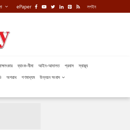
লা
ePaper
লগইন
াক্ষাৎকার
ব্যাংক-বীমা
আইন-আদালত
প্রবাস
স্বাস্থ্য
ি
অপরাধ
গণমাধ্যম
উন্নয়ন সংবাদ