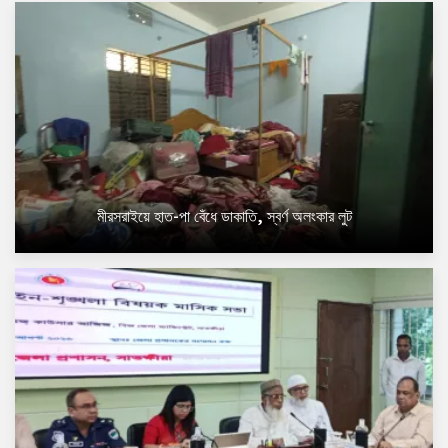
মীরসরাইয়ে হাত-পা বেঁধে ডাকাতি, স্বর্ণ অলংকার লুট