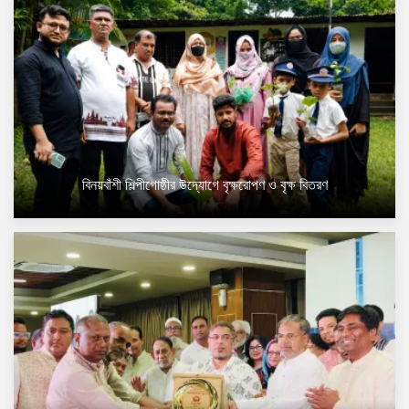
বিনয়বাঁশী শিল্পীগোষ্ঠীর উদ্যোগে বৃক্ষরোপণ ও বৃক্ষ বিতরণ