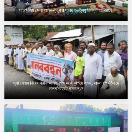
সাতক্ষীরায় জেলা আইন-শৃঙ্খলা সভায় গুরুত্বপূর্ণ সিদ্ধান্ত গ্রহণ ​
জুয়া খেলায় নিষেধ করায় কলেজ শিক্ষককে কুপিয়ে জখম, হামলার প্রতিবাদে
লালমনিরহাটে মানববন্ধন