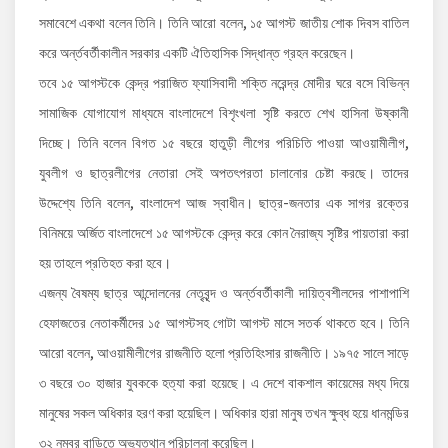
সমাবেশে একথা বলেন তিনি। তিনি আরো বলেন, ১৫ আগস্ট জাতীয় শোক দিবস বাতিল
করে অর্ন্তবর্তীকালীন সরকার একটি ঐতিহাসিক সিদ্ধান্ত গ্রহন করেছেন।
তবে ১৫ আগস্টকে কেন্দ্র পরাজিত ফ্যাসিবাদী শক্তি নরেন্দ্র মোদীর ঘরে বসে বিভিন্ন
সামাজিক যোগাযোগ মাধ্যমে বাংলাদেশে বিশৃংখলা সৃষ্টি করতে শেখ হাসিনা উষ্কানী
দিচ্ছে। তিনি বলেন বিগত ১৫ বছরে হাতুড়ী লীগের পরিচিতি পাওয়া আওয়ামীলীগ,
যুবলীগ ও ছাত্রলীগের নেতারা সেই অপতৎপরতা চালানোর চেষ্টা করছে। তাদের
উদ্দেশ্যে তিনি বলেন, বাংলাদেশ আজ স্বাধীন। ছাত্র-জনতার এক সাগর রক্তের
বিনিময়ে অর্জিত বাংলাদেশে ১৫ আগস্টকে কেন্দ্র করে কোন নৈরাজ্য সৃষ্টির পায়তারা করা
হয় তাহলে প্রতিহত করা হবে।
এজন্য বৈষম্য ছাত্র আন্দোলনের নেতৃবৃন্দ ও অর্ন্তবর্তীকালী দায়িত্বশীলদের পাশাপাশি
হেফাজতের নেতাকর্মীদের ১৫ আগস্টসহ গোটা আগস্ট মাসে সতর্ক থাকতে হবে। তিনি
আরো বলেন, আওয়ামীলীগের রাজনীতি হলো প্রতিহিংসার রাজনীতি। ১৯৭৫ সালে সাড়ে
৩ বছরে ৩০ হাজার যুবককে হত্যা করা হয়েছে। এ দেশে বাকশাল কায়েমের মধ্য দিয়ে
মানুষের সকল অধিকার হরণ করা হয়েছিল। অধিকার হারা মানুষ তখন ক্ষুব্ধ হয়ে ধানমন্ডির
৩২ নম্বর বাড়িতে অভ্যুত্থান পরিচালনা করেছিল।