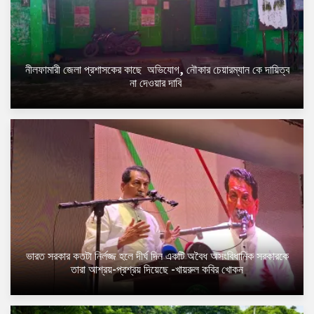
নীলফামারী জেলা প্রশাসকের কাছে অভিযোগ, নৌকার চেয়ারম্যান কে দায়িত্ব
না দেওয়ার দাবি
​ভারত সরকার কতটা নির্লজ্জ হলে দীর্ঘ দিন একটি অবৈধ অসংবিধানিক সরকারকে
তারা আশ্রয়-প্রশ্রয় দিয়েছে -খায়রুল কবির খোকন