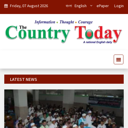
Friday, 07 August 2026
বাংলা
English
ePaper
Login
LATEST NEWS