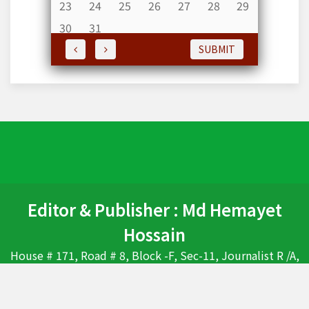
23
24
25
26
27
28
29
30
31
SUBMIT
Editor & Publisher : Md Hemayet
Hossain
House # 171, Road # 8, Block -F, Sec-11, Journalist R /A,
Pallabi, Mirpur, Dhaka-1226 , Bangladesh. Ph : 01675826558,
01713034121-Whats'App, E-maill :
countrytodaybd@gmail.com , mdhhossain@gmail.com