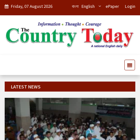
Friday, 07 August 2026
বাংলা
English
ePaper
Login
LATEST NEWS