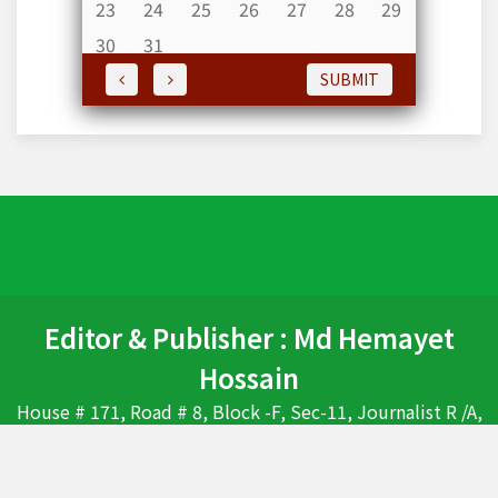
23
24
25
26
27
28
29
30
31
SUBMIT
Editor & Publisher : Md Hemayet
Hossain
House # 171, Road # 8, Block -F, Sec-11, Journalist R /A,
Pallabi, Mirpur, Dhaka-1226 , Bangladesh. Ph : 01675826558,
01713034121-Whats'App, E-maill :
countrytodaybd@gmail.com , mdhhossain@gmail.com